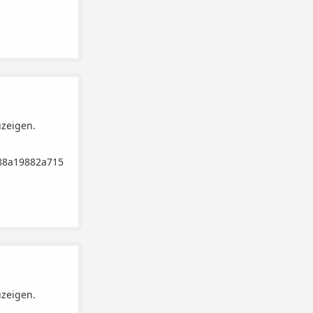
uzeigen.
88a19882a715
uzeigen.