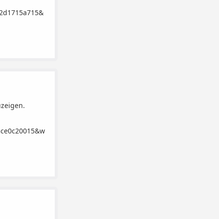
32d1715a715&
uzeigen.
83ce0c20015&w