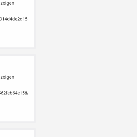
uzeigen.
b914d4de2d15
uzeigen.
1562feb64e15&