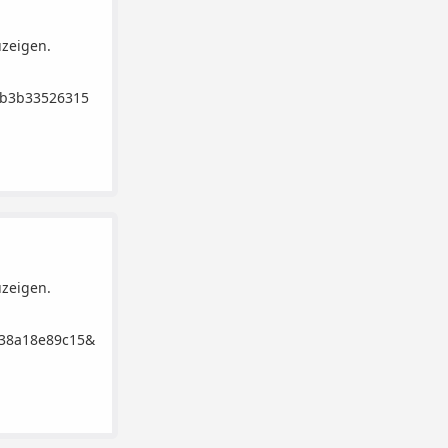
uzeigen.
2b3b33526315
uzeigen.
538a18e89c15&