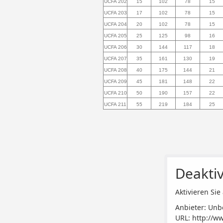
UCFA 202
15
102
78
15
UCFA 203
17
102
78
15
UCFA 204
20
102
78
15
UCFA 205
25
125
98
16
UCFA 206
30
144
117
18
UCFA 207
35
161
130
19
UCFA 208
40
175
144
21
UCFA 209
45
181
148
22
UCFA 210
50
190
157
22
UCFA 211
55
219
184
25
Deaktiv
Aktivieren Sie 
Anbieter: Unb
URL:
http://w