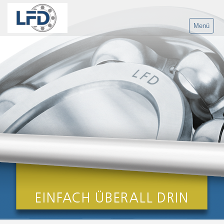
Menü
Home
Produkte
Lieferprogramm
Kugellager-LFD
Kugellager-Datenbank
Kegelrollenlager LFD
Kegelrollenlager-Datenbank
Zylinderrollenlager LFD
Zylinderrollenlager-Datenbank