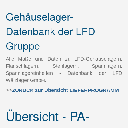
Pendelrollenlager LFD
Gehäuselager-
Pendelrollenlager-Datenbank
Gehäuselager LFD
Datenbank der LFD
Gehäuselager-Datenbank
Gruppe
Lagergehäuse LFD - SNL und SD
Lagergehäuse-Datenbank
Alle Maße und Daten zu LFD-Gehäuselagern,
Flanschlagern, Stehlagern, Spannlagern,
Gelenklager LFD
Spannlagereinheiten - Datenbank der LFD
Gelenklager-Datenbank
Wälzlager GmbH.
LFD-ONE-PRODUKTE
>>
ZURÜCK zur Übersicht LIEFERPROGRAMM
AgriHub
RPS-Dichtung
Übersicht - PA-
Produktkataloge
Warenprüfung