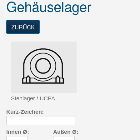
Gehäuselager
Qualitätssicherung
LFD Prüfstände
ZURÜCK
Labor
LFD Gruppe
Anwendungen
Service
Karriere
Stehlager / UCPA
Kontakt
Kurz-Zeichen:
Innen Ø:
Außen Ø: